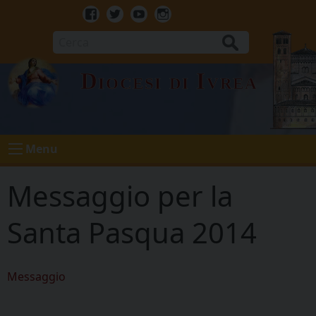
Skip
to
Facebook
Twitter
Youtube
Instagram
content
Cerca
Diocesi di Ivrea
Menu
Messaggio per la
Santa Pasqua 2014
Messaggio