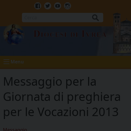
Skip
to
Facebook
Twitter
Youtube
Instagram
content
Cerca
Diocesi di Ivrea
Menu
Messaggio per la
Giornata di preghiera
per le Vocazioni 2013
Messaggio