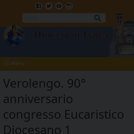
Skip
to
Facebook
Twitter
Youtube
Instagram
content
Cerca
Diocesi di Ivrea
Menu
Verolengo. 90°
anniversario
congresso Eucaristico
Diocesano 1