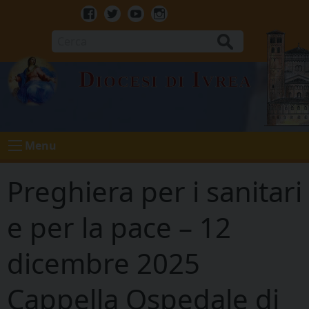
Skip
to
Facebook
Twitter
Youtube
Instagram
content
Cerca
Diocesi di Ivrea
Menu
Preghiera per i sanitari
e per la pace – 12
dicembre 2025
Cappella Ospedale di