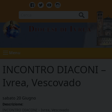
Skip
to
Facebook
Twitter
Youtube
Instagram
content
Cerca
Diocesi di Ivrea
Menu
INCONTRO DIACONI –
Ivrea, Vescovado
sabato
20
Giugno
Descrizione:
INCONTRO DIACONI – Ivrea, Vescovado