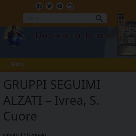
Skip
to
Facebook
Twitter
Youtube
Instagram
content
Cerca
Diocesi di Ivrea
Menu
GRUPPI SEGUIMI
ALZATI – Ivrea, S.
Cuore
sabato
17
Gennaio