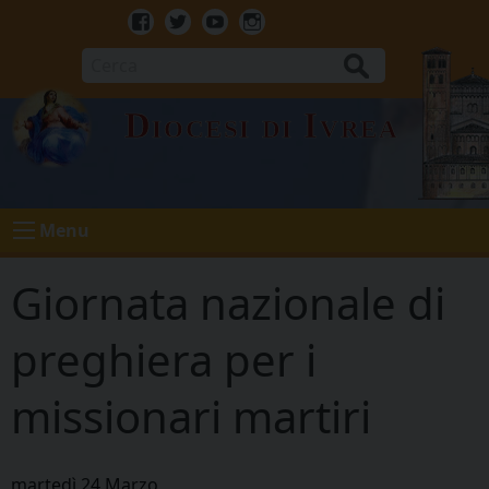
Skip
to
Facebook
Twitter
Youtube
Instagram
content
Cerca
Diocesi di Ivrea
Menu
Giornata nazionale di
preghiera per i
missionari martiri
martedì
24
Marzo