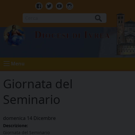
Skip
to
Facebook
Twitter
Youtube
Instagram
content
Cerca
Diocesi di Ivrea
Menu
Giornata del
Seminario
domenica
14
Dicembre
Descrizione:
Giornata del Seminario