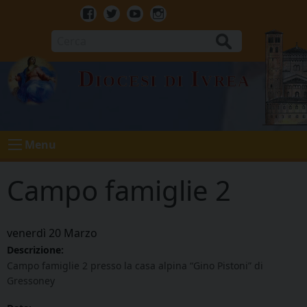
Skip
to
Facebook
Twitter
Youtube
Instagram
content
Cerca
Diocesi di Ivrea
Menu
Campo famiglie 2
venerdì
20
Marzo
Descrizione:
Campo famiglie 2 presso la casa alpina “Gino Pistoni” di
Gressoney