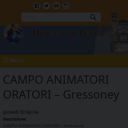
Skip
to
Facebook
Twitter
Youtube
Instagram
content
Cerca
Diocesi di Ivrea
Menu
CAMPO ANIMATORI
ORATORI – Gressoney
giovedì
30
Aprile
Descrizione:
CAMPO ANIMATORI ORATORI – Gressoney