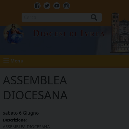
Skip
to
Facebook
Twitter
Youtube
Instagram
content
Cerca
Diocesi di Ivrea
Menu
ASSEMBLEA
DIOCESANA
sabato
6
Giugno
Descrizione:
ASSEMBLEA DIOCESANA