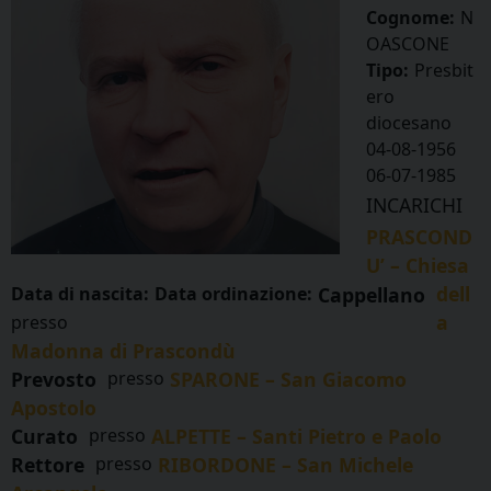
Cognome:
N
OASCONE
Tipo:
Presbit
ero
diocesano
04-08-1956
06-07-1985
INCARICHI
PRASCOND
U’ – Chiesa
dell
Data di nascita:
Data ordinazione:
Cappellano
a
presso
Madonna di Prascondù
Prevosto
presso
SPARONE – San Giacomo
Apostolo
Curato
presso
ALPETTE – Santi Pietro e Paolo
Rettore
presso
RIBORDONE – San Michele