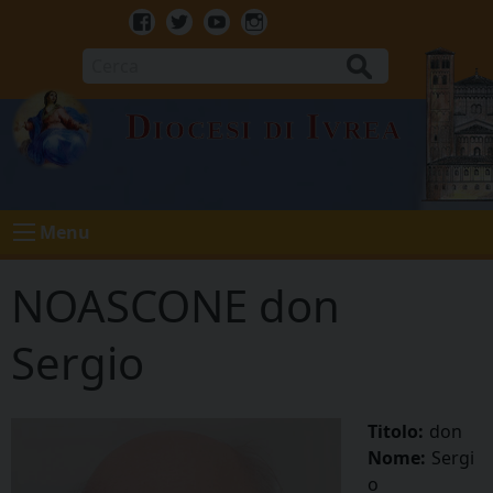
Skip
to
Facebook
Twitter
Youtube
Instagram
content
Cerca
Diocesi di Ivrea
Menu
NOASCONE don
Sergio
Titolo:
don
Nome:
Sergi
o