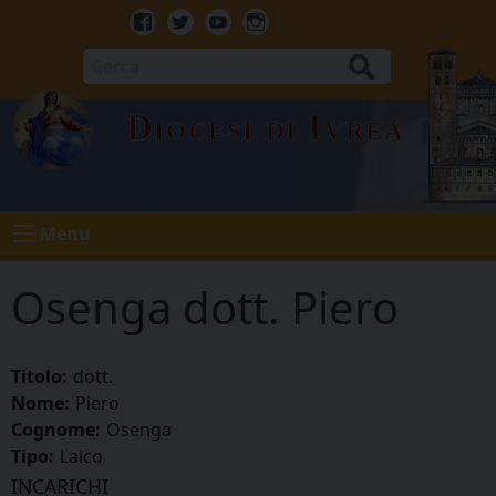
Skip
to
Facebook
Twitter
Youtube
Instagram
content
Cerca
Diocesi di Ivrea
Menu
Osenga dott. Piero
Titolo:
dott.
Nome:
Piero
Cognome:
Osenga
Tipo:
Laico
INCARICHI