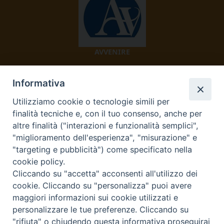
AVVENIRE
Informativa
Utilizziamo cookie o tecnologie simili per
finalità tecniche e, con il tuo consenso, anche per
altre finalità ("interazioni e funzionalità semplici",
"miglioramento dell'esperienza", "misurazione" e
TV 2000
"targeting e pubblicità") come specificato nella
cookie policy.
Cliccando su "accetta" acconsenti all'utilizzo dei
cookie. Cliccando su "personalizza" puoi avere
Diocesi di Ivrea
maggiori informazioni sui cookie utilizzati e
personalizzare le tue preferenze. Cliccando su
Curia Vescovile Piazza Castello, 3 10015 Ivrea (To) Tel.
"rifiuta" o chiudendo questa informativa proseguirai