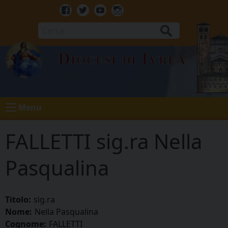
Skip
to
Facebook
Twitter
Youtube
Instagram
content
Cerca
Diocesi di Ivrea
Menu
FALLETTI sig.ra Nella
Pasqualina
Titolo:
sig.ra
Nome:
Nella Pasqualina
Cognome:
FALLETTI