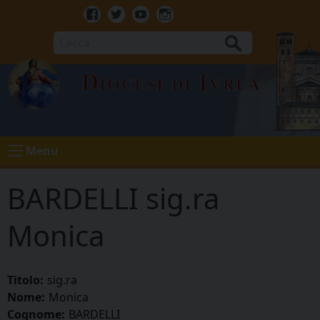
Skip
to
Facebook
Twitter
Youtube
Instagram
content
Cerca
Diocesi di Ivrea
Menu
BARDELLI sig.ra
Monica
Titolo:
sig.ra
Nome:
Monica
Cognome:
BARDELLI