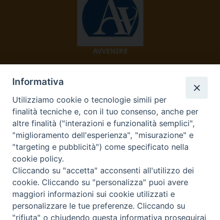
AVVENIRE
Informativa
Utilizziamo cookie o tecnologie simili per
finalità tecniche e, con il tuo consenso, anche per
altre finalità ("interazioni e funzionalità semplici",
"miglioramento dell'esperienza", "misurazione" e
TV 2000
"targeting e pubblicità") come specificato nella
cookie policy.
Cliccando su "accetta" acconsenti all'utilizzo dei
cookie. Cliccando su "personalizza" puoi avere
Diocesi di Ivrea
maggiori informazioni sui cookie utilizzati e
personalizzare le tue preferenze. Cliccando su
Curia Vescovile Piazza Castello, 3 10015 Ivrea (To) Tel.
"rifiuta" o chiudendo questa informativa proseguirai