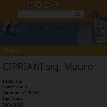
Skip
to
Facebook
Twitter
Youtube
Instagram
content
Cerca
Diocesi di Ivrea
Menu
CIPRIANI sig. Mauro
Titolo:
sig.
Nome:
Mauro
Cognome:
CIPRIANI
Tipo:
Laico
INCARICHI