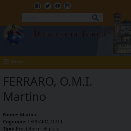
Skip
to
Facebook
Twitter
Youtube
Instagram
content
Cerca
Diocesi di Ivrea
Menu
FERRARO, O.M.I.
Martino
Nome:
Martino
Cognome:
FERRARO, O.M.I.
Tipo:
Presbitero religioso