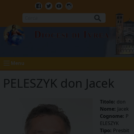
Skip
to
Facebook
Twitter
Youtube
Instagram
content
Cerca
Diocesi di Ivrea
Menu
PELESZYK don Jacek
Titolo:
don
Nome:
Jacek
Cognome:
P
ELESZYK
Tipo:
Presbit