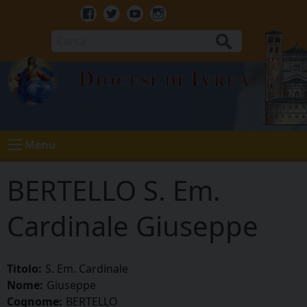
Skip
to
Facebook
Twitter
Youtube
Instagram
content
Cerca
Diocesi di Ivrea
Menu
BERTELLO S. Em.
Cardinale Giuseppe
Titolo:
S. Em. Cardinale
Nome:
Giuseppe
Cognome:
BERTELLO