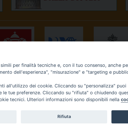
imili per finalità tecniche e, con il tuo consenso, anche per 
NEWS.VA
RADIO VATICANA
OSSERVATORE
amento dell'esperienza", "misurazione" e "targeting e pubbli
ROMANO
i all'utilizzo dei cookie. Cliccando su "personalizza" puoi
re le tue preferenze. Cliccando su "rifiuta" o chiudendo que
okie tecnici. Ulteriori informazioni sono disponibili nella
coo
Diocesi di Ivrea
Rifiuta
tello, 3 10015 Ivrea (To) Tel. 0125.641138 Fax 0125.40296 seg