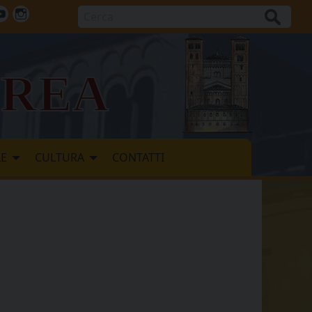
Cerca
ok
tter
Youtube
Instagram
vrea
LE
CULTURA
CONTATTI