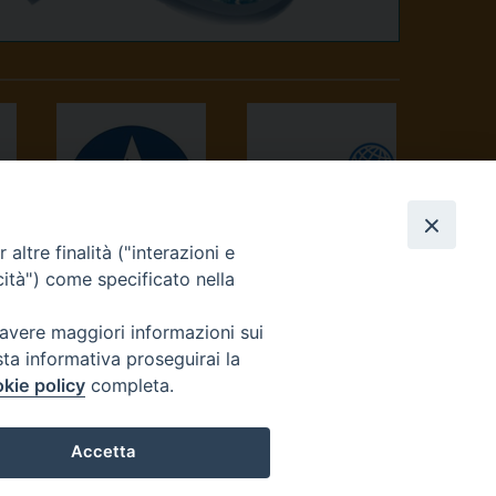
altre finalità ("interazioni e
AVVENIRE
TV 2000
cità") come specificato nella
 avere maggiori informazioni sui
sta informativa proseguirai la
kie policy
completa.
Accetta
reteriacuria@diocesivrea.it