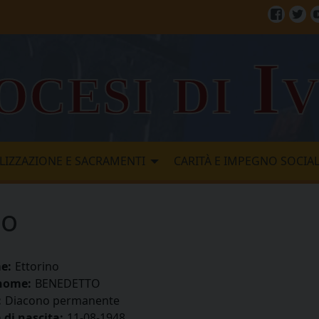
Facebo
Twi
ocesi di I
LIZZAZIONE E SACRAMENTI
CARITÀ E IMPEGNO SOCIA
no
e:
Ettorino
nome:
BENEDETTO
:
Diacono permanente
 di nascita:
11-08-1948