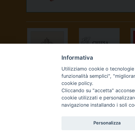
Informativa
Utilizziamo cookie o tecnologie s
SANTA SEDE
CONFERENZA
funzionalità semplici", "miglior
EPISCOPALE
cookie policy.
ITALIANA
Cliccando su "accetta" acconsent
cookie utilizzati e personalizza
navigazione installando i soli co
Personalizza
Curia Vescovile Piazza Cas