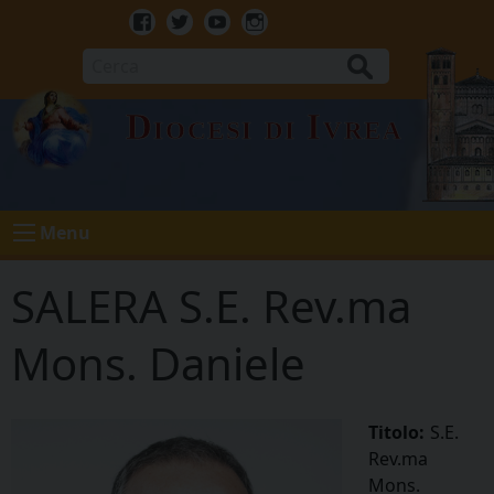
Skip
to
Facebook
Twitter
Youtube
Instagram
content
Cerca
Diocesi di Ivrea
Menu
SALERA S.E. Rev.ma
Mons. Daniele
Titolo:
S.E.
Rev.ma
Mons.