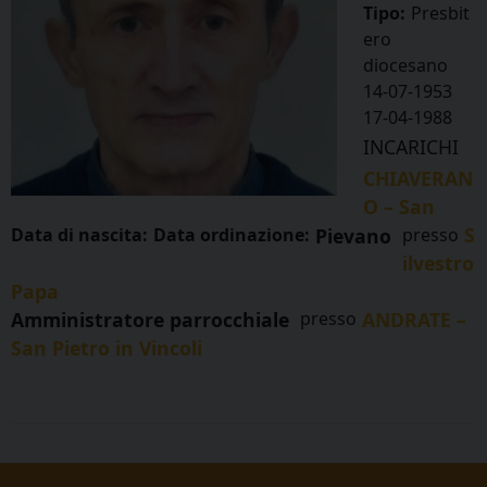
Tipo:
Presbit
ero
diocesano
14-07-1953
17-04-1988
INCARICHI
CHIAVERAN
O – San
S
Data di nascita:
Data ordinazione:
Pievano
presso
ilvestro
Papa
Amministratore parrocchiale
presso
ANDRATE –
San Pietro in Vincoli