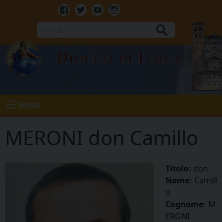
Skip
to
Facebook
Twitter
Youtube
Instagram
content
Cerca
Diocesi di Ivrea
Menu
MERONI don Camillo
Titolo:
don
Nome:
Camill
o
Cognome:
M
ERONI