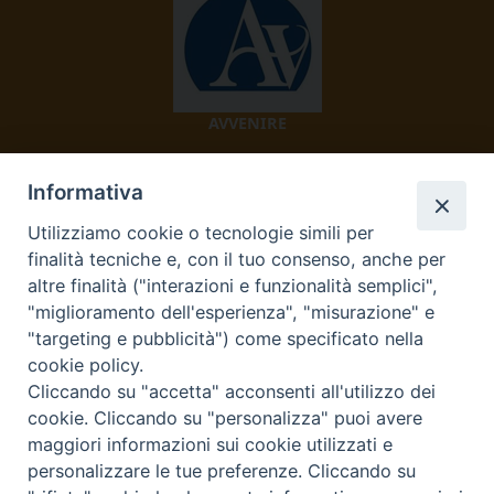
AVVENIRE
Informativa
Utilizziamo cookie o tecnologie simili per
finalità tecniche e, con il tuo consenso, anche per
altre finalità ("interazioni e funzionalità semplici",
"miglioramento dell'esperienza", "misurazione" e
TV 2000
"targeting e pubblicità") come specificato nella
cookie policy.
Cliccando su "accetta" acconsenti all'utilizzo dei
cookie. Cliccando su "personalizza" puoi avere
Diocesi di Ivrea
maggiori informazioni sui cookie utilizzati e
personalizzare le tue preferenze. Cliccando su
Curia Vescovile Piazza Castello, 3 10015 Ivrea (To) Tel.