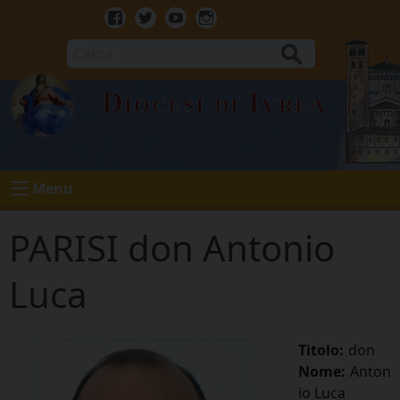
Skip
to
Facebook
Twitter
Youtube
Instagram
content
Cerca
Diocesi di Ivrea
Menu
PARISI don Antonio
Luca
Titolo:
don
Nome:
Anton
io Luca