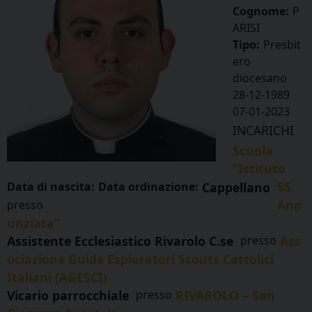
Cognome:
P
ARISI
Tipo:
Presbit
ero
diocesano
28-12-1989
07-01-2023
INCARICHI
Scuola
“Istituto
SS.
Data di nascita:
Data ordinazione:
Cappellano
Ann
presso
unziata”
Assistente Ecclesiastico Rivarolo C.se
presso
Ass
ociazione Guide Esploratori Scouts Cattolici
Italiani (AGESCI)
Vicario parrocchiale
presso
RIVAROLO – San