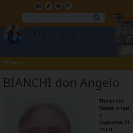
Skip
to
Facebook
Twitter
Youtube
Instagram
content
Cerca
Diocesi di Ivrea
Menu
BIANCHI don Angelo
Titolo:
don
Nome:
Angel
o
Cognome:
BI
ANCHI