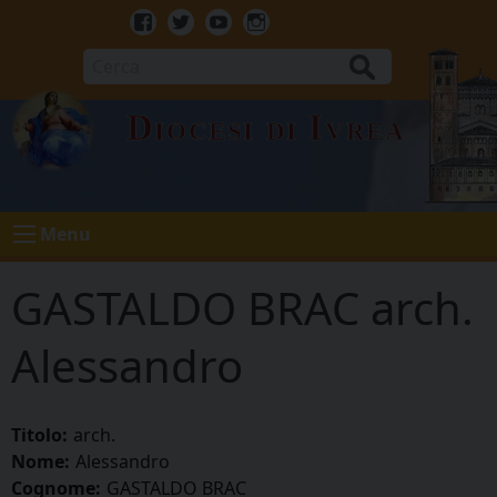
Skip
to
Facebook
Twitter
Youtube
Instagram
content
Cerca
Diocesi di Ivrea
Menu
GASTALDO BRAC arch.
Alessandro
Titolo:
arch.
Nome:
Alessandro
Cognome:
GASTALDO BRAC