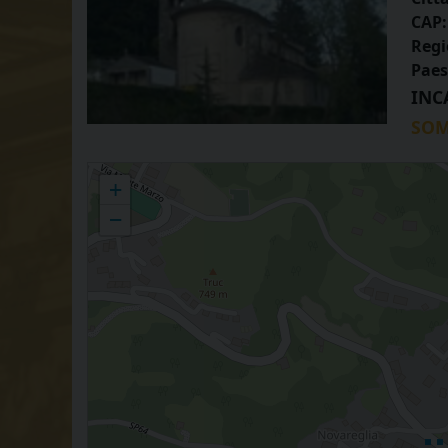
CAP:
Regi
Paes
INC
SOM
VICO - San Giovanni Battista
+
−