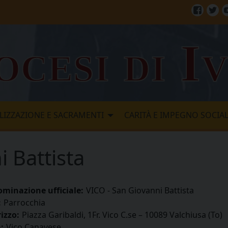
Facebo
Twi
ocesi di I
LIZZAZIONE E SACRAMENTI
CARITÀ E IMPEGNO SOCIA
 Battista
minazione ufficiale:
VICO - San Giovanni Battista
:
Parrocchia
rizzo:
Piazza Garibaldi, 1Fr. Vico C.se – 10089 Valchiusa (To)
:
Vico Canavese