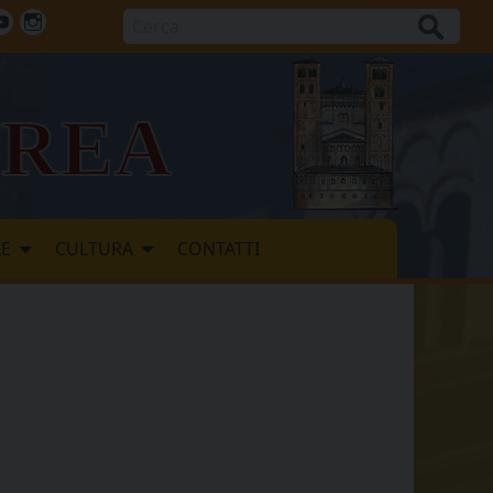
Cerca
ok
tter
Youtube
Instagram
vrea
LE
CULTURA
CONTATTI