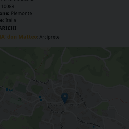
10089
one:
Piemonte
e:
Italia
ARICHI
A' don Matteo
: Arciprete