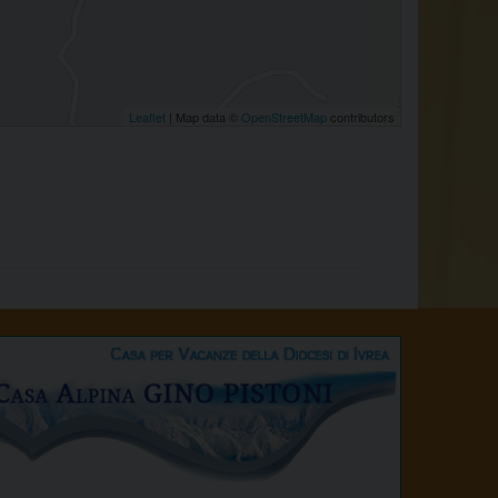
Leaflet
| Map data ©
OpenStreetMap
contributors