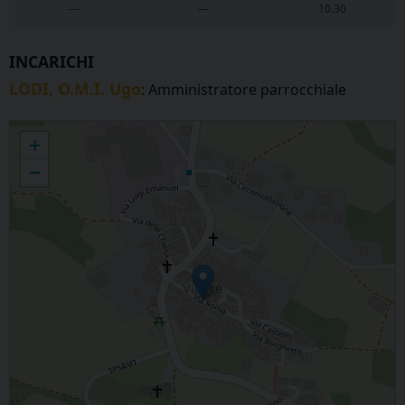
—
—
10.30
INCARICHI
LODI, O.M.I. Ugo
: Amministratore parrocchiale
VIALFRE' - Santi Pietro e Paolo
+
−