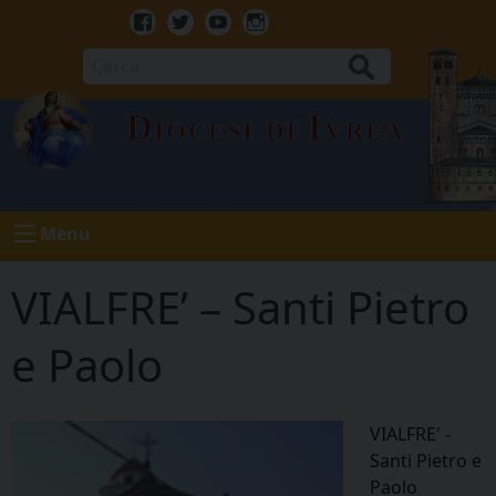
Skip
to
Facebook
Twitter
Youtube
Instagram
content
Cerca
Diocesi di Ivrea
Menu
VIALFRE’ – Santi Pietro
e Paolo
VIALFRE' -
Santi Pietro e
Paolo