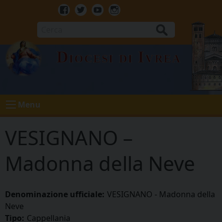
Skip
to
Facebook
Twitter
Youtube
Instagram
content
Cerca
Diocesi di Ivrea
Menu
VESIGNANO –
Madonna della Neve
Denominazione ufficiale:
VESIGNANO - Madonna della
Neve
Tipo:
Cappellania