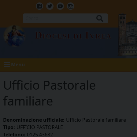
Skip
to
Facebook
Twitter
Youtube
Instagram
content
Cerca
Diocesi di Ivrea
Menu
Ufficio Pastorale
familiare
Denominazione ufficiale:
Ufficio Pastorale familiare
Tipo:
UFFICIO PASTORALE
Telefono:
0125 43682