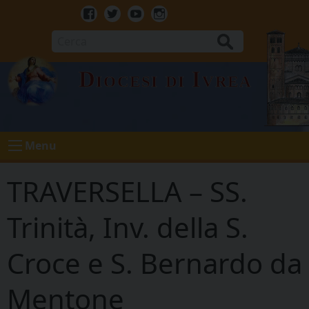
Skip
to
Facebook
Twitter
Youtube
Instagram
content
Cerca
Diocesi di Ivrea
Menu
TRAVERSELLA – SS.
Trinità, Inv. della S.
Croce e S. Bernardo da
Mentone