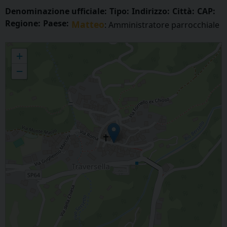
Denominazione ufficiale:
Tipo:
Indirizzo:
Città:
CAP:
Regione:
Paese:
Matteo
: Amministratore parrocchiale
TRAVERSELLA - SS. Trinità, Inv. della S. Croce e S. Bernardo da Mentone
+
−