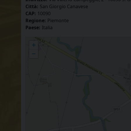
Città:
San Giorgio Canavese
CAP:
10090
Regione:
Piemonte
Paese:
Italia
SUORE DI MARIA REGINA DEGLI APOSTOLI DI MBEYA
+
−