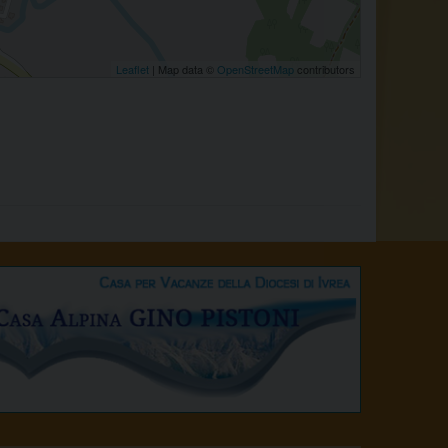
Leaflet
| Map data ©
OpenStreetMap
contributors