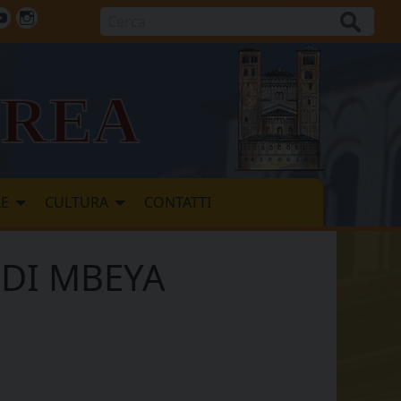
Cerca
ok
tter
Youtube
Instagram
vrea
LE
CULTURA
CONTATTI
 DI MBEYA