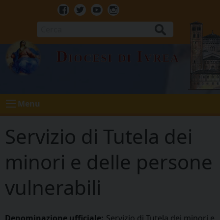
Skip
to
Facebook
Twitter
Youtube
Instagram
content
Cerca
Diocesi di Ivrea
Menu
Servizio di Tutela dei
minori e delle persone
vulnerabili
Denominazione ufficiale:
Servizio di Tutela dei minori e