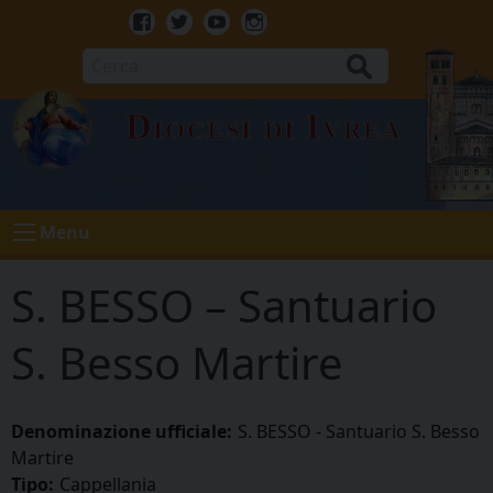
Skip
to
Facebook
Twitter
Youtube
Instagram
content
Cerca
Diocesi di Ivrea
Menu
S. BESSO – Santuario
S. Besso Martire
Denominazione ufficiale:
S. BESSO - Santuario S. Besso
Martire
Tipo:
Cappellania