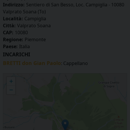
Indirizzo:
Sentiero di San Besso, Loc. Campiglia - 10080
Valprato Soana (To)
Località:
Campiglia
Città:
Valprato Soana
CAP:
10080
Regione:
Piemonte
Paese:
Italia
INCARICHI
BRETTI don Gian Paolo
: Cappellano
S. BESSO - Santuario S. Besso Martire
+
−