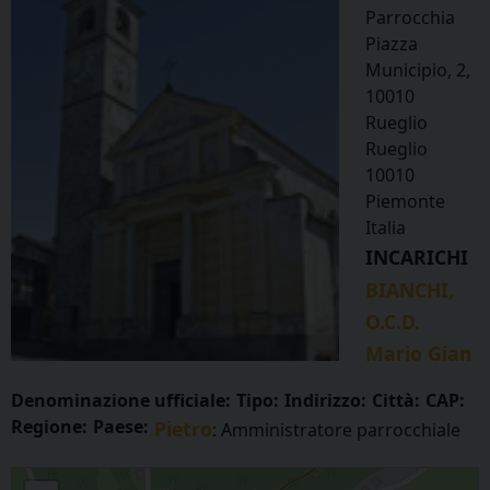
Parrocchia
Piazza
Municipio, 2,
10010
Rueglio
Rueglio
10010
Piemonte
Italia
INCARICHI
BIANCHI,
O.C.D.
Mario Gian
Denominazione ufficiale:
Tipo:
Indirizzo:
Città:
CAP:
Regione:
Paese:
Pietro
: Amministratore parrocchiale
RUEGLIO - San Filippo e San Giacomo