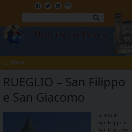
Skip
to
Facebook
Twitter
Youtube
Instagram
content
Cerca
Diocesi di Ivrea
Menu
RUEGLIO – San Filippo
e San Giacomo
RUEGLIO -
San Filippo e
San Giacomo