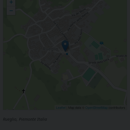
+
−
Leaflet
| Map data ©
OpenStreetMap
contributors
Rueglio, Piemonte Italia