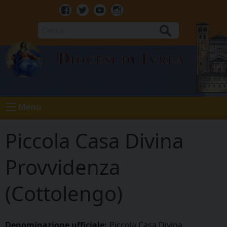
Skip
to
Facebook
Twitter
Youtube
Instagram
content
Cerca
Diocesi di Ivrea
Menu
Piccola Casa Divina
Provvidenza
(Cottolengo)
Denominazione ufficiale:
Piccola Casa Divina