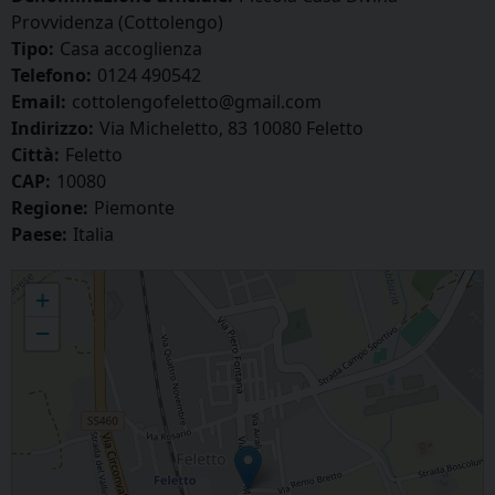
Provvidenza (Cottolengo)
Tipo:
Casa accoglienza
Telefono:
0124 490542
Email:
cottolengofeletto@gmail.com
Indirizzo:
Via Micheletto, 83 10080 Feletto
Città:
Feletto
CAP:
10080
Regione:
Piemonte
Paese:
Italia
Piccola Casa Divina Provvidenza (Cottolengo)
+
−