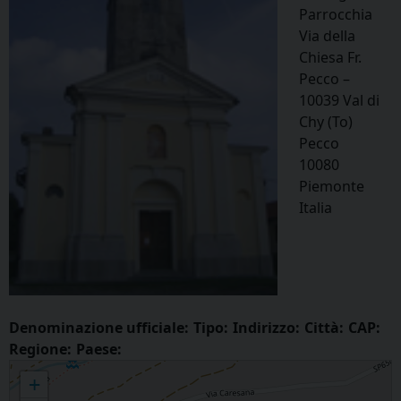
Parrocchia
Via della
Chiesa Fr.
Pecco –
10039 Val di
Chy (To)
Pecco
10080
Piemonte
Italia
Denominazione ufficiale:
Tipo:
Indirizzo:
Città:
CAP:
Regione:
Paese:
PECCO - San Michele Arcangelo
+