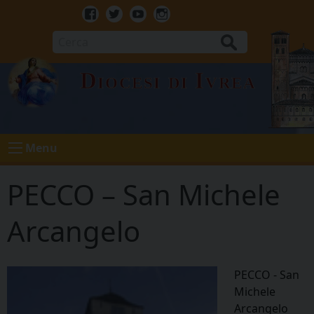
Skip
to
Facebook
Twitter
Youtube
Instagram
content
Cerca
Diocesi di Ivrea
Menu
PECCO – San Michele
Arcangelo
PECCO - San
Michele
Arcangelo