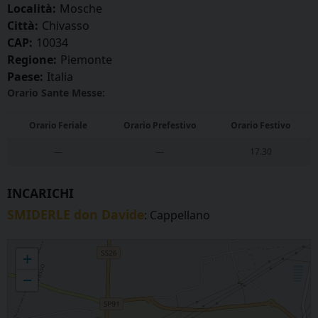
Località:
Mosche
Città:
Chivasso
CAP:
10034
Regione:
Piemonte
Paese:
Italia
Orario Sante Messe:
Orario Feriale
Orario Prefestivo
Orario Festivo
—
—
17.30
INCARICHI
SMIDERLE don Davide
: Cappellano
MOSCHE - S. Secondo
+
−