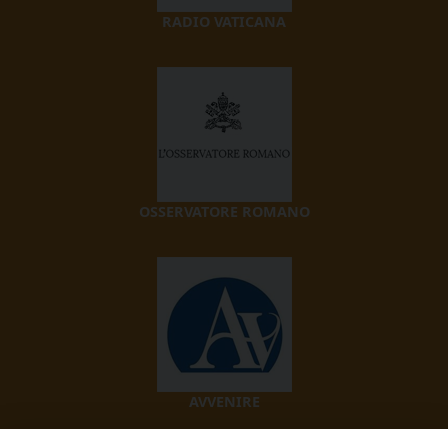
RADIO VATICANA
OSSERVATORE ROMANO
AVVENIRE