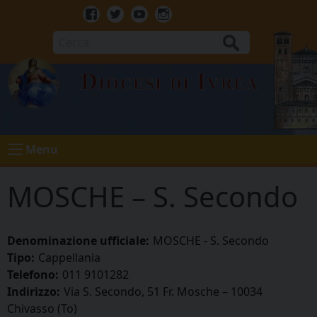
Skip
to
Facebook
Twitter
Youtube
Instagram
content
Cerca
Diocesi di Ivrea
Menu
MOSCHE – S. Secondo
Denominazione ufficiale:
MOSCHE - S. Secondo
Tipo:
Cappellania
Telefono:
011 9101282
Indirizzo:
Via S. Secondo, 51 Fr. Mosche – 10034
Chivasso (To)