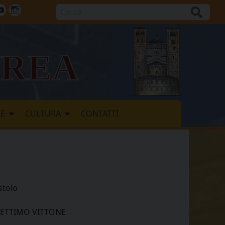
Cerca
ok
tter
Youtube
Instagram
vrea
LE
CULTURA
CONTATTI
tolo
0 SETTIMO VITTONE