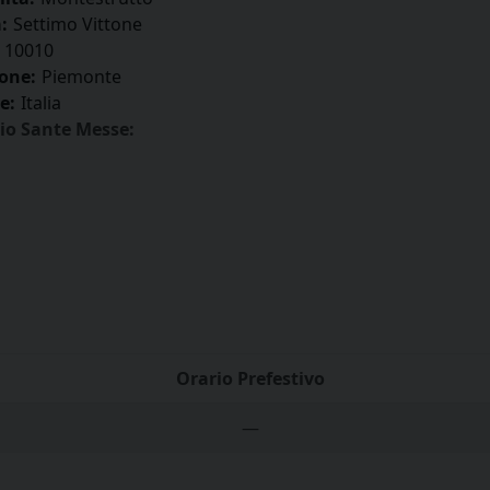
:
Settimo Vittone
10010
one:
Piemonte
e:
Italia
io Sante Messe:
Orario Prefestivo
—