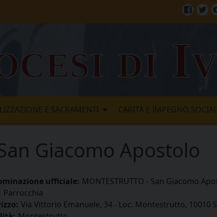
Facebo
Twi
ocesi di I
LIZZAZIONE E SACRAMENTI
CARITÀ E IMPEGNO SOCIA
an Giacomo Apostolo
minazione ufficiale:
MONTESTRUTTO - San Giacomo Apos
:
Parrocchia
rizzo:
Via Vittorio Emanuele, 34 - Loc. Montestrutto, 1001
lità:
Montestrutto