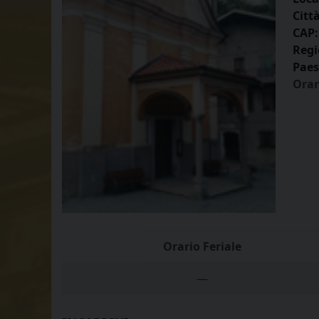
Città
CAP:
Regi
Paes
Orar
Orario Feriale
—