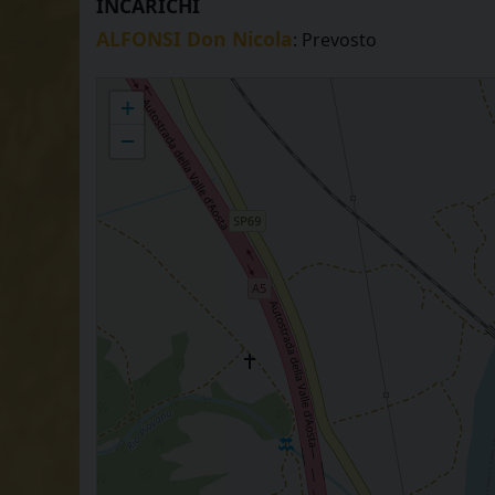
INCARICHI
ALFONSI Don Nicola
: Prevosto
MONTESTRUTTO - San Giacomo Apostolo
+
−