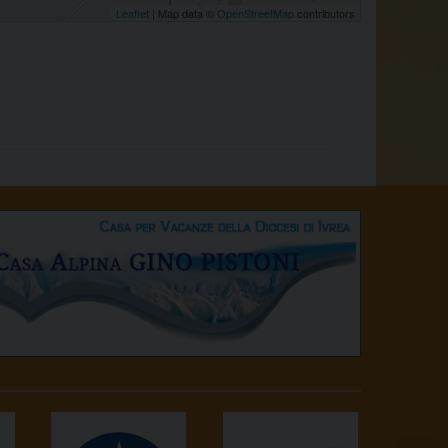
Leaflet
| Map data ©
OpenStreetMap
contributors