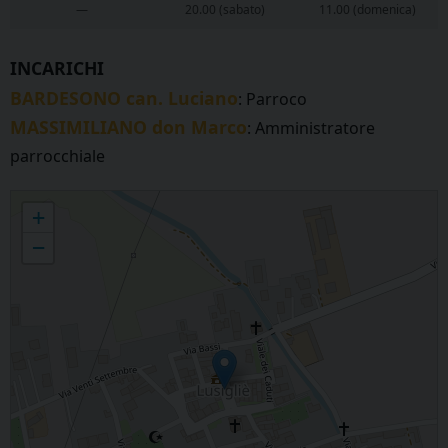
—
20.00 (sabato)
11.00 (domenica)
INCARICHI
BARDESONO can. Luciano
: Parroco
MASSIMILIANO don Marco
: Amministratore
parrocchiale
LUSIGLIE' - San Giorgio Martire
+
−