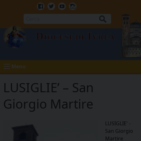
Skip
to
Facebook
Twitter
Youtube
Instagram
content
Cerca
Diocesi di Ivrea
Menu
LUSIGLIE’ – San
Giorgio Martire
LUSIGLIE' -
San Giorgio
Martire