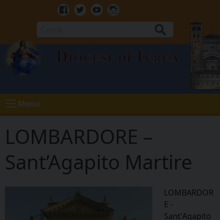
Skip
to
Facebook
Twitter
Youtube
Instagram
content
Cerca
Diocesi di Ivrea
Menu
LOMBARDORE –
Sant’Agapito Martire
LOMBARDOR
E -
Sant'Agapito