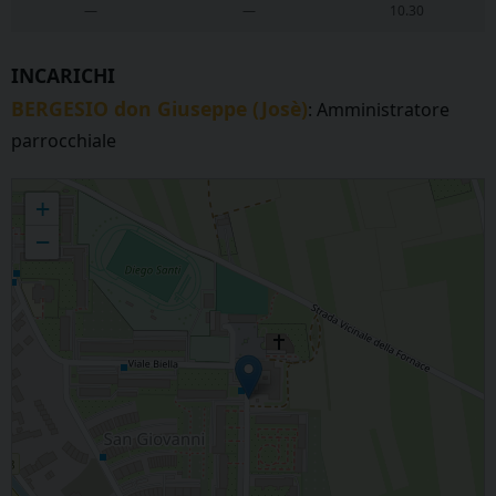
—
—
10.30
INCARICHI
BERGESIO don Giuseppe (Josè)
: Amministratore
parrocchiale
IVREA - San Giovanni Battista
+
−