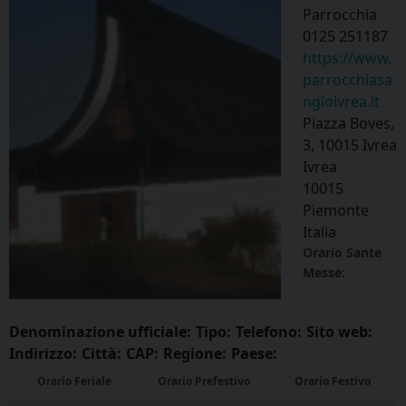
Parrocchia
0125 251187
https://www.
parrocchiasa
ngioivrea.it
Piazza Boves,
3, 10015 Ivrea
Ivrea
10015
Piemonte
Italia
Orario Sante
Messe:
Denominazione ufficiale:
Tipo:
Telefono:
Sito web:
Indirizzo:
Città:
CAP:
Regione:
Paese:
Orario Feriale
Orario Prefestivo
Orario Festivo