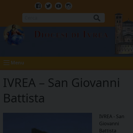
Skip
to
Facebook
Twitter
Youtube
Instagram
content
Cerca
Diocesi di Ivrea
Menu
IVREA – San Giovanni
Battista
IVREA - San
Giovanni
Battista