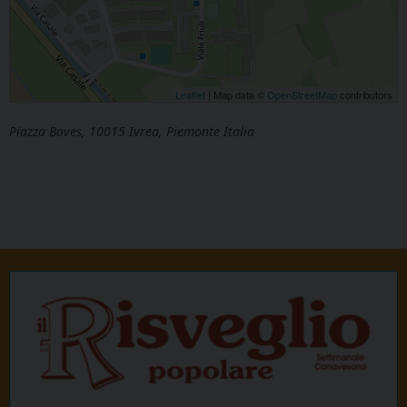
Leaflet
| Map data ©
OpenStreetMap
contributors
Piazza Boves, 10015 Ivrea, Piemonte Italia