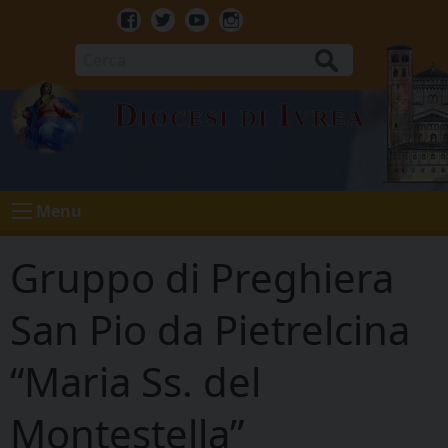
Skip
to
Facebook
Twitter
Youtube
Instagram
content
Cerca
Diocesi di Ivrea
Menu
Gruppo di Preghiera
San Pio da Pietrelcina
“Maria Ss. del
Montestella”