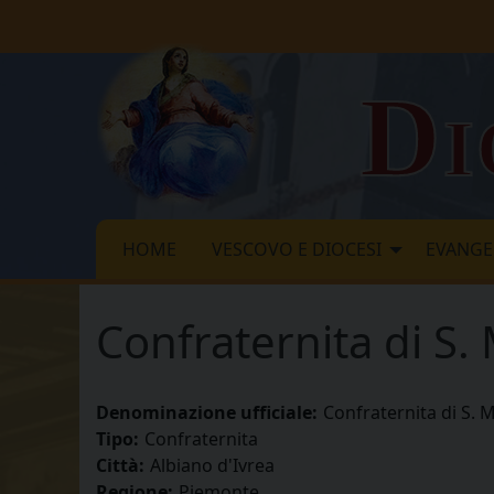
Skip
to
content
Di
HOME
VESCOVO E DIOCESI
EVANGE
Confraternita di S.
Denominazione ufficiale:
Confraternita di S. 
Tipo:
Confraternita
Città:
Albiano d'Ivrea
Regione:
Piemonte