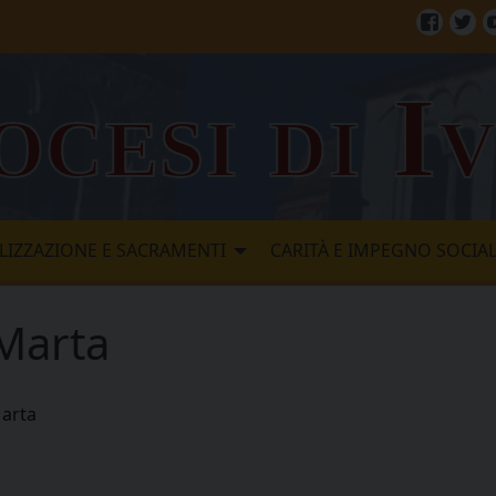
Facebo
Twi
ocesi di I
LIZZAZIONE E SACRAMENTI
CARITÀ E IMPEGNO SOCIA
 Marta
Marta