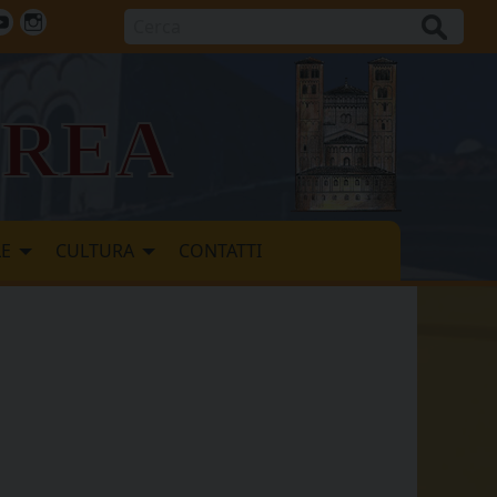
Cerca
ok
tter
Youtube
Instagram
vrea
LE
CULTURA
CONTATTI