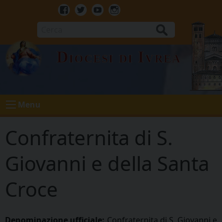
Skip
to
Facebook
Twitter
Youtube
Instagram
content
Cerca
Diocesi di Ivrea
Menu
Confraternita di S.
Giovanni e della Santa
Croce
Denominazione ufficiale:
Confraternita di S. Giovanni e