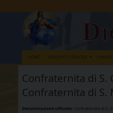
Skip
to
content
Di
HOME
VESCOVO E DIOCESI
EVANGE
Confraternita di S. 
Confraternita di S.
Denominazione ufficiale:
Confraternita di S. G