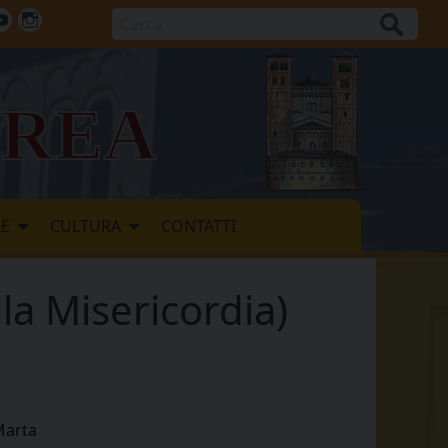
Cerca
ok
tter
Youtube
Instagram
vrea
LE
CULTURA
CONTATTI
lla Misericordia)
 Marta