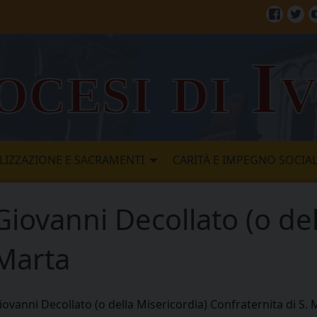
Facebo
Twi
ocesi di I
LIZZAZIONE E SACRAMENTI
CARITÀ E IMPEGNO SOCIA
Giovanni Decollato (o de
 Marta
iovanni Decollato (o della Misericordia) Confraternita di S.