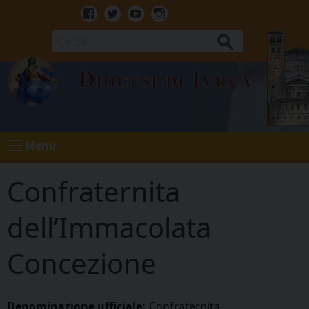
Skip
to
Facebook
Twitter
Youtube
Instagram
content
Cerca
Diocesi di Ivrea
Menu
Confraternita
dell’Immacolata
Concezione
Denominazione ufficiale:
Confraternita