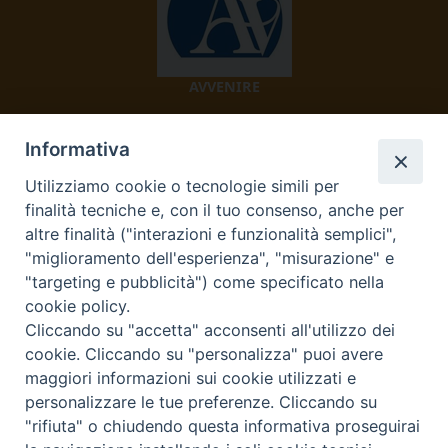
AVVENIRE
Informativa
Utilizziamo cookie o tecnologie simili per
finalità tecniche e, con il tuo consenso, anche per
altre finalità ("interazioni e funzionalità semplici",
"miglioramento dell'esperienza", "misurazione" e
TV 2000
"targeting e pubblicità") come specificato nella
cookie policy.
Cliccando su "accetta" acconsenti all'utilizzo dei
cookie. Cliccando su "personalizza" puoi avere
Diocesi di Ivrea
maggiori informazioni sui cookie utilizzati e
personalizzare le tue preferenze. Cliccando su
Curia Vescovile Piazza Castello, 3 10015 Ivrea (To) Tel.
"rifiuta" o chiudendo questa informativa proseguirai