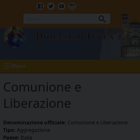
Skip
to
Facebook
Twitter
Youtube
Instagram
content
Cerca
Diocesi di Ivrea
Menu
Comunione e
Liberazione
Denominazione ufficiale:
Comunione e Liberazione
Tipo:
Aggregazione
Paese:
Italia