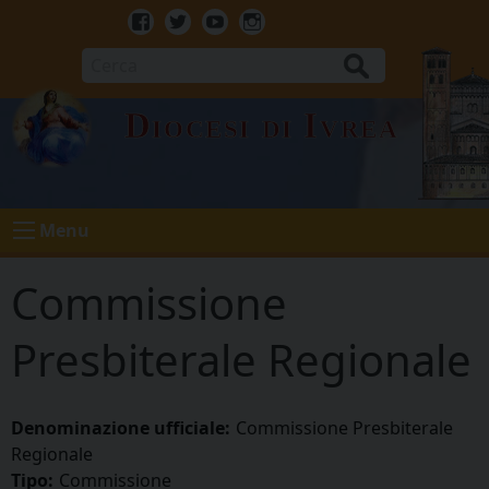
Skip
to
Facebook
Twitter
Youtube
Instagram
content
Cerca
Diocesi di Ivrea
Menu
Commissione
Presbiterale Regionale
Denominazione ufficiale:
Commissione Presbiterale
Regionale
Tipo:
Commissione