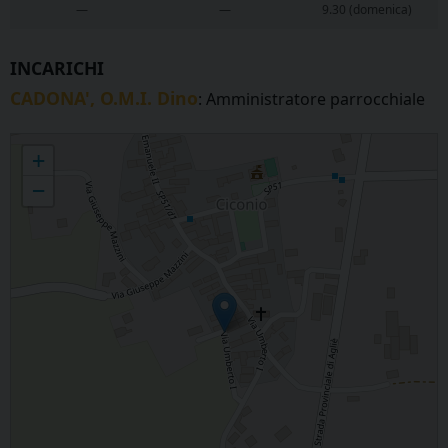
—
—
9.30 (domenica)
INCARICHI
CADONA', O.M.I. Dino
: Amministratore parrocchiale
CICONIO - Santi Pietro e Paolo
+
−