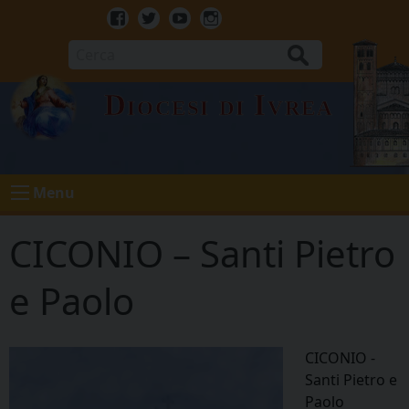
Skip
to
Facebook
Twitter
Youtube
Instagram
content
Cerca
Diocesi di Ivrea
Menu
CICONIO – Santi Pietro
e Paolo
CICONIO -
Santi Pietro e
Paolo