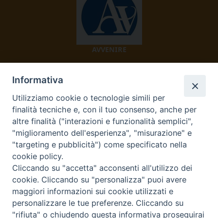
AVVENIRE
Informativa
Utilizziamo cookie o tecnologie simili per
finalità tecniche e, con il tuo consenso, anche per
altre finalità ("interazioni e funzionalità semplici",
"miglioramento dell'esperienza", "misurazione" e
TV 2000
"targeting e pubblicità") come specificato nella
cookie policy.
Cliccando su "accetta" acconsenti all'utilizzo dei
cookie. Cliccando su "personalizza" puoi avere
Diocesi di Ivrea
maggiori informazioni sui cookie utilizzati e
personalizzare le tue preferenze. Cliccando su
Curia Vescovile Piazza Castello, 3 10015 Ivrea (To) Tel.
"rifiuta" o chiudendo questa informativa proseguirai