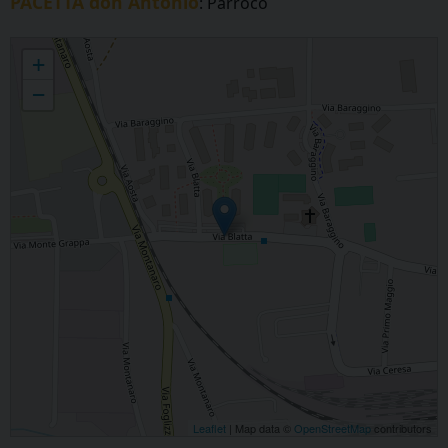
PACETTA don Antonio
: Parroco
CHIVASSO - San Giuseppe Lavoratore
+
−
Leaflet
| Map data ©
OpenStreetMap
contributors