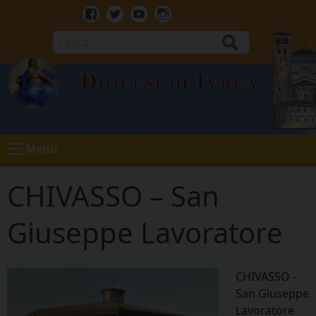
Skip
to
Facebook
Twitter
Youtube
Instagram
content
Cerca
Diocesi di Ivrea
Menu
CHIVASSO – San
Giuseppe Lavoratore
CHIVASSO -
San Giuseppe
Lavoratore